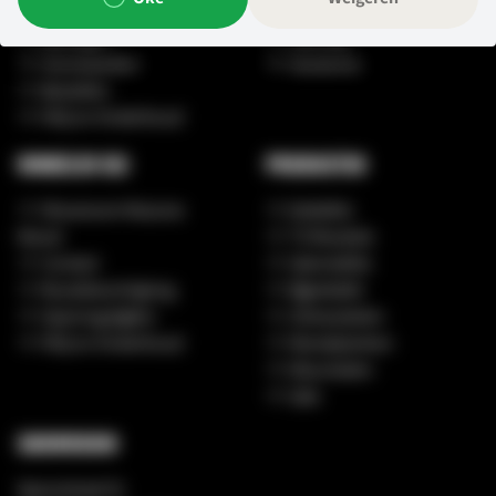
Privacybeleid
Over ons
Bezorgen
Sitemap
Voorwaarden
Vacatures
Bestellen
FAQ en Onderhoud
WINKELEN BIJ
PRODUCTEN
Showroom Massive
Eettafels
Wood
TV Meubels
Contact
Salontafels
Routebeschrijving
Bijzettafel
Openingstijden
Zitmeubelen
FAQ en Onderhoud
Wandplanken
Kleurstalen
Sale
SHOWROOM
Spoorstraat 51